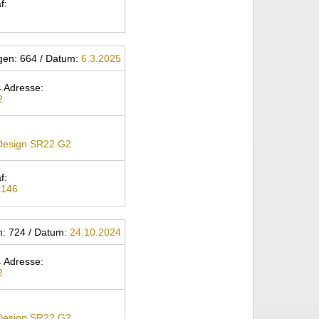
f:
ngen: 664 / Datum:
6.3.2025
 Adresse:
2
 Design SR22 G2
f:
k146
n: 724 / Datum:
24.10.2024
 Adresse:
2
 Design SR22 G2