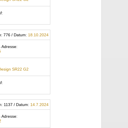
f:
n: 776 / Datum:
18.10.2024
 Adresse:
6
 Design SR22 G2
f:
n: 1137 / Datum:
14.7.2024
 Adresse:
2