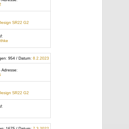
2
 Design SR22 G2
f:
thke
ngen: 954 / Datum:
8.2.2023
 Adresse:
6
 Design SR22 G2
f:
gen: 1675 / Datum:
7.3.2022