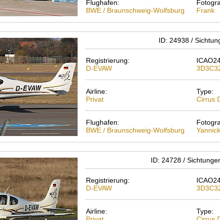
Flughafen:
Fotogra
BWE / Braunschweig-Wolfsburg
Frank
ID: 24938 / Sichtu
Registrierung:
ICAO24
D-EVAW
3D3C3
Airline:
Type:
Privat
Cirrus
Flughafen:
Fotogra
BWE / Braunschweig-Wolfsburg
Yannic
ID: 24728 / Sichtunge
Registrierung:
ICAO24
D-EVAW
3D3C3
Airline:
Type:
Privat
Cirrus