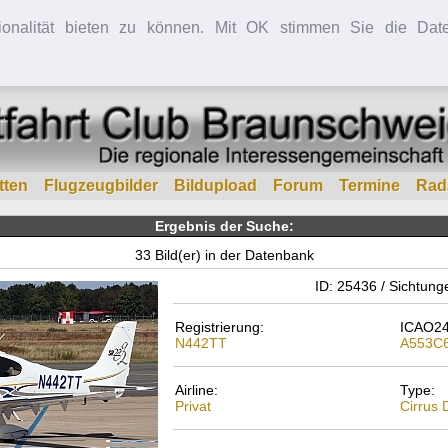
ionalität bieten zu können. Mit OK stimmen Sie die Date
tten
Flugzeugbilder
Bildupload
Forum
Termine
Rad
Ergebnis der Suche:
33 Bild(er) in der Datenbank
ID: 25436 / Sichtung
Registrierung:
ICAO24
N442TT
A553C
Airline:
Type:
Privat
Cirrus