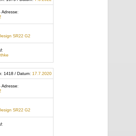
 Adresse:
2
 Design SR22 G2
f:
thke
n: 1418 / Datum:
17.7.2020
 Adresse:
2
 Design SR22 G2
f: