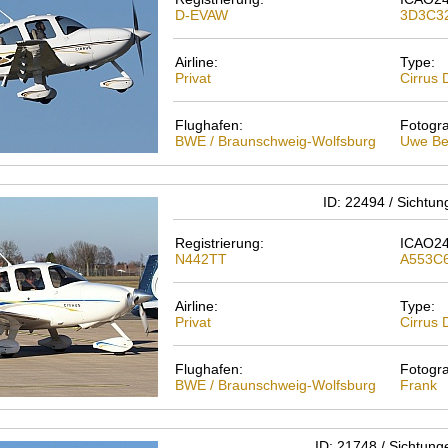
D-EVAW
3D3C3
Airline:
Type:
Privat
Cirrus
Flughafen:
Fotogra
BWE / Braunschweig-Wolfsburg
Uwe Be
ID: 22494 / Sichtu
Registrierung:
ICAO24
N442TT
A553C
Airline:
Type:
Privat
Cirrus
Flughafen:
Fotogra
BWE / Braunschweig-Wolfsburg
Frank
ID: 21748 / Sichtun