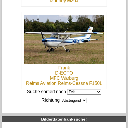
Mooney M20J
Frank
D-ECTO
MFC Warburg
Reims Aviation Reims-Cessna F150L
Suche sortiert nach
Richtung
Bilderdatenbanksuche: