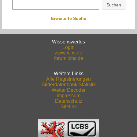
Erweiterte Suche
Wissenswertes
Login
www.lcbs.de
forum.lcbs.de
Weitere Links
Alle Registrierungen
Bilderdatenbank Statistik
Wetter Decoder
Impressum
Datenschutz
Sitelink