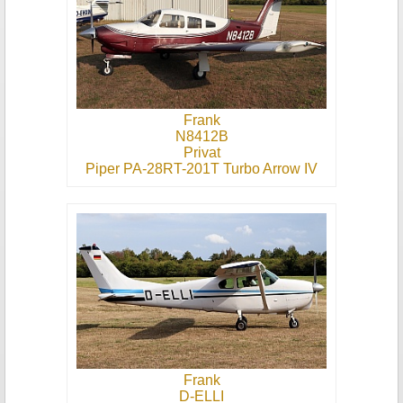
Frank
N8412B
Privat
Piper PA-28RT-201T Turbo Arrow IV
Frank
D-ELLI